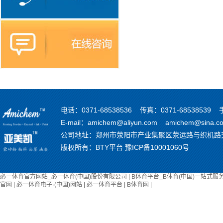
电话：0371-68538536 传真：0371-68538539 
E-mail：amichem@aliyun.com amichem@sina.c
公司地址：郑州市荥阳市产业集聚区荥运路与织机路
版权所有：BTY平台
豫ICP备10001060号
必一体育官方网站_必一体育(中国)股份有限公司
|
B体育平台_B体育(中国)一站式服
官网
|
必一体育电子·(中国)网站
|
必一体育平台
|
B体育网
|