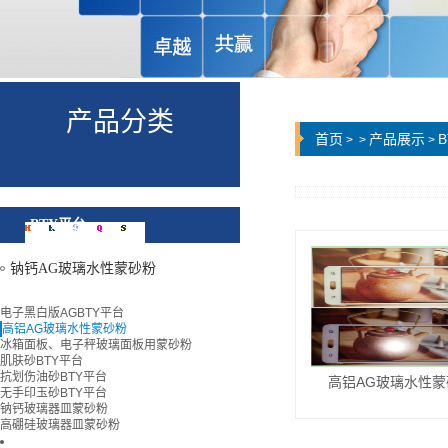
产品分类
首页
产品展示
>
>
>
BTY平台
钠钙AG玻璃水性蒙砂粉
电子黑白版AGBTY平台
高铝AG玻璃水性蒙砂粉
冰箱面板、电子秤玻璃面板用蒙砂粉
肌肤砂BTY平台
抗划伤油砂BTY平台
高铝AG玻璃水性蒙
无手印玉砂BTY平台
钠钙玻璃器皿蒙砂粉
高硼硅玻璃器皿蒙砂粉