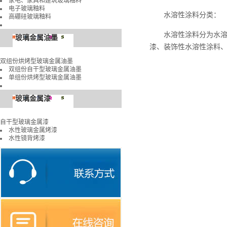
家电、家具和建筑玻璃釉料
电子玻璃釉料
水溶性涂料分类：
高硼硅玻璃釉料
水溶性涂料分为水
玻璃金属油墨
漆、装饰性水溶性涂料
双组份烘烤型玻璃金属油墨
双组份自干型玻璃金属油墨
单组份烘烤型玻璃金属油墨
玻璃金属漆
自干型玻璃金属漆
水性玻璃金属烤漆
水性镜背烤漆