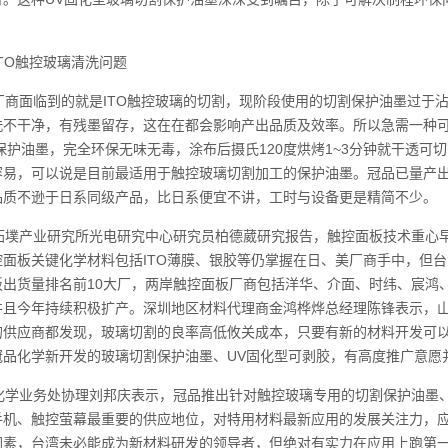
TO触控玻璃清洗问题
商面临到的就是ITO触控玻璃的切割，现阶段使用的切割保护油墨过于
洗不干净，有残墨留存，这在在都会影响产出品质及效率。所以急需一种可
保护油墨，完全环保无味无毒，涂布后摄氏120度烘烤1~3分钟就干透
容易，可以说是目前最适用于触控玻璃切割加工的保护油墨。冠品已量产出
品质不逊于日系同级产品，比日系便宜不讲，工时与设备更是精简不少。
墣产业研究所光电研究中心研究员柏德葳研究报告，触控面板技术重心早
面板关键化学材料包括ITO薄膜、银胶等仍掌握在日、美厂商手中，但台
出货量排名前10大厂，两岸触控面板厂商包括洋华、介面、时纬、宸鸿、
并且今年持续积极扩产。深圳地区材料代理商金鸿桦烨总经理陈锋表示，
的供应商都发现，玻璃切割的良率高低攸关成本，只要有新的材料开发可
冠品化学新开发的玻璃切割保护油墨、UV固化型可剥胶，有高度推广意愿
学业务处协理刘邦庆表示，冠品推出针对触控玻璃专用的切割保护油墨、
手机、触控萤幕最重要的供应地位，对特用材料最新应用的发展关注力，
因素，台湾未必能成为新材料研发的领导者，但绝对有实力在应用上跑第