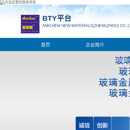
BTY平台
AMICHEM NEW MATERIALS(ZHENGZHOU) CO.,L
首页
企业简介