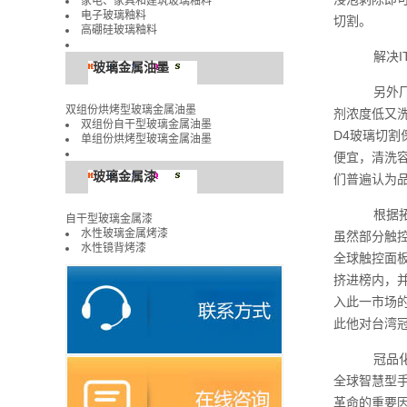
家电、家具和建筑玻璃釉料
电子玻璃釉料
切割。
高硼硅玻璃釉料
解决I
玻璃金属油墨
另外厂
双组份烘烤型玻璃金属油墨
剂浓度低又
双组份自干型玻璃金属油墨
D4玻璃切割
单组份烘烤型玻璃金属油墨
便宜，清洗
玻璃金属漆
们普遍认为
根据拓
自干型玻璃金属漆
水性玻璃金属烤漆
虽然部分触控
水性镜背烤漆
全球触控面板
挤进榜内，
入此一市场
此他对台湾
冠品化
全球智慧型
革命的重要