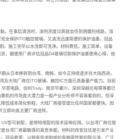
沾黏，在事后清洗时，溶剂浓度过高就会伤到溅镀的线路，溶
完全保护ITO触控玻璃，又清洗迅速简便的保护油墨。冠品
可切割。施工完毕以水洗即可洗净。材料费低，施工简单，设备
货，据使用厂商评估冠品D4玻璃切割保护油墨使用心得，他
期从日本移转到台湾、南韩，如今正持续逐步往大陆西进。
湾及大陆厂商在ITO玻璃、触控IC方面已具备量产能力。目前
华意电路、信利Truly、南京华睿川、深圳深越光电等等都已
山寨机的市场庞大潜力是一般产业分析师不容易看到的，但深
以降低成本简化制程，大陆厂商接受度比任何国家都要快。因
并立即向各主要厂商送样。
UV型可剥胶，是将特用胶的技术延伸应用。以台湾厂商位居
应是台湾厂商最敏感的直觉本能。材料的改变往往是引发产业
一。冠品希望，以特有技术制成的各种高性能的胶与漆，广泛