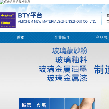
BTY平台
AMICHEM NEW MATERIALS(ZHENGZHOU) CO.,LTD.
首页
企业简介
产品展