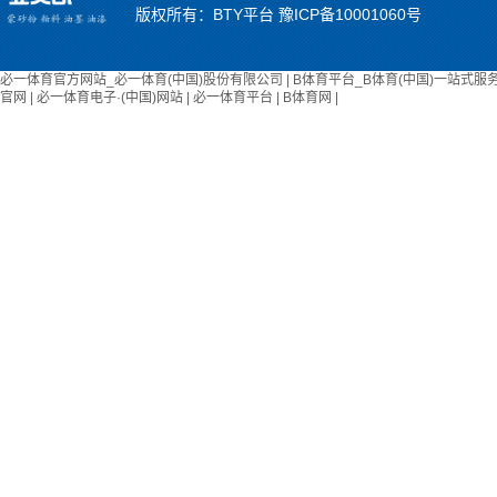
版权所有：BTY平台
豫ICP备10001060号
必一体育官方网站_必一体育(中国)股份有限公司
|
B体育平台_B体育(中国)一站式服
官网
|
必一体育电子·(中国)网站
|
必一体育平台
|
B体育网
|