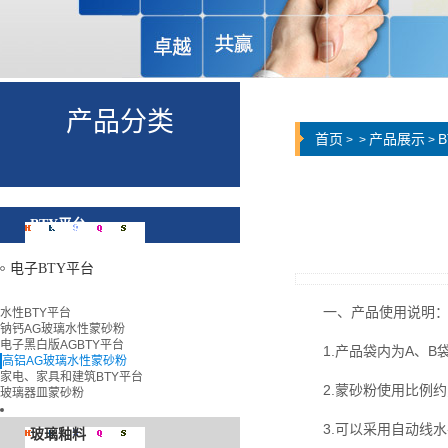
产品分类
首页
产品展示
>
>
>
BTY平台
电子BTY平台
一、产品使用说明
水性BTY平台
钠钙AG玻璃水性蒙砂粉
电子黑白版AGBTY平台
1.产品袋内为A、
高铝AG玻璃水性蒙砂粉
家电、家具和建筑BTY平台
2.蒙砂粉使用比例约
玻璃器皿蒙砂粉
3.可以采用自动线
玻璃釉料