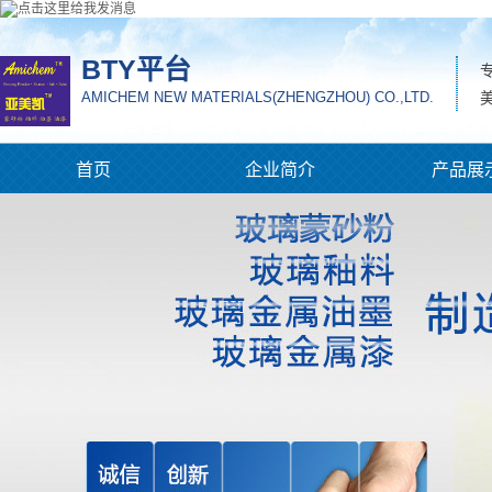
BTY平台
AMICHEM NEW MATERIALS(ZHENGZHOU) CO.,LTD.
首页
企业简介
产品展