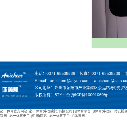
电话：0371-68538536 传真：0371-68538539 
E-mail：amichem@aliyun.com amichem@sina.c
公司地址：郑州市荥阳市产业集聚区荥运路与织机路
版权所有：BTY平台
豫ICP备10001060号
必一体育官方网站_必一体育(中国)股份有限公司
|
B体育平台_B体育(中国)一站式服
官网
|
必一体育电子·(中国)网站
|
必一体育平台
|
B体育网
|