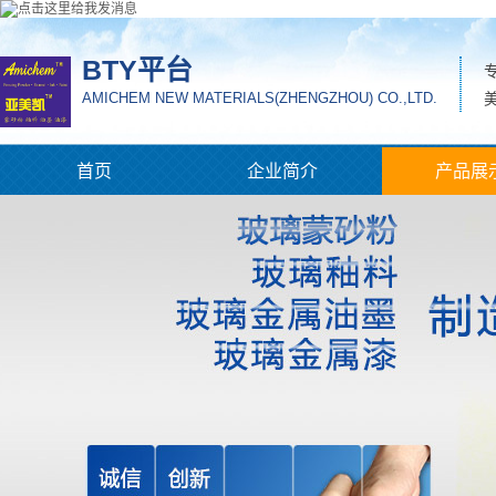
BTY平台
AMICHEM NEW MATERIALS(ZHENGZHOU) CO.,LTD.
首页
企业简介
产品展