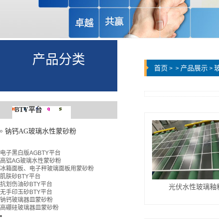
产品分类
首页
产品展示
>
>
>
BTY平台
钠钙AG玻璃水性蒙砂粉
电子黑白版AGBTY平台
高铝AG玻璃水性蒙砂粉
冰箱面板、电子秤玻璃面板用蒙砂粉
肌肤砂BTY平台
抗划伤油砂BTY平台
光伏水性玻璃釉
无手印玉砂BTY平台
钠钙玻璃器皿蒙砂粉
高硼硅玻璃器皿蒙砂粉