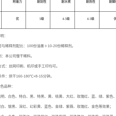
附
着力
耐刮性
耐水煮
耐热性
耐酸
优
5级
4-5级
4-5级
说明：
用时与稀释剂配比：100份油墨＋10-20份稀释剂。
释剂：本公司慢干稀料。
刷方式：丝网印刷、机印或手工印均可。
条件：烘干160-180℃×8-15分钟。
颜色品种：
透明、白色、特白、黑、特黑、黄、桔黄、大红、玫瑰红、蓝、绿、紫色
银白、银黑、深红、幻彩黄、蓝色、金绿、紫薇、玫瑰红、金色等效果；