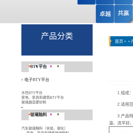
产品分类
首页
>
>
BTY平台
电子BTY平台
1.组
水性BTY平台
家电、家具和建筑BTY平台
玻璃器皿蒙砂粉
2.适
玻璃釉料
3.产
温、流平好
汽车玻璃釉料（夹层、钢化）