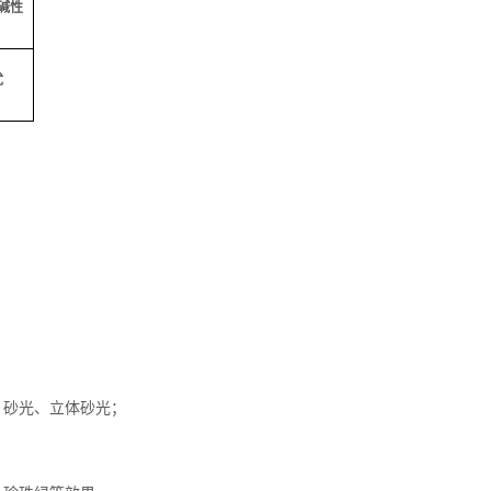
碱性
优
、砂光、立体砂光；